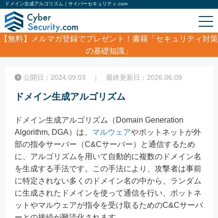
ドメイン生成アルゴリズム｜サイバーセキュリティ.com
【無料】
メルマガ登録でプレゼント！書籍「セキュリティ対策
の基礎知識」
ホーム
/
コラム
/
ドメイン生成アルゴリズム
公開日：2024.09.03 ｜ 最終更新日：2026.06.09
ドメイン生成アルゴリズム
ドメイン生成アルゴリズム（Domain Generation
Algorithm, DGA）は、
マルウェア
やボットネットが外
部の指令サーバー（C&Cサーバー）と通信するため
に、アルゴリズムを用いて自動的に複数のドメイン名
を生成する手法です。この手法により、攻撃者は事前
に特定されない多くのドメイン名の中から、ランダム
に生成されたドメインを使って通信を行い、ボットネ
ットやマルウェアが指令を受け取るためのC&Cサーバ
ーとの接続が難読化されます。