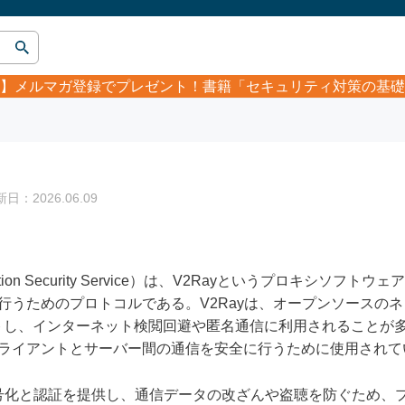
】
メルマガ登録でプレゼント！書籍「セキュリティ対策の基礎
：2026.06.09
 Encryption Security Service）は、V2Rayというプロキ
行うためのプロトコルである。V2Rayは、オープンソースの
し、インターネット検閲回避や匿名通信に利用されることが多い。
クライアントとサーバー間の通信を安全に行うために使用されて
暗号化と認証を提供し、通信データの改ざんや盗聴を防ぐため、