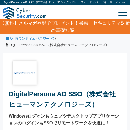
DigitalPersona AD SSO（株式会社ヒューマンテクノロジーズ）｜サイバーセキュリティ.com
【無料】
メルマガ登録でプレゼント！書籍「セキュリティ対策
の基礎知識」
ホーム
/
製品・サービス
/
ID・アクセス管理
/
OTP(ワンタイムパスワード)
/
DigitalPersona AD SSO（株式会社ヒューマンテクノロジーズ）
DigitalPersona AD SSO（株式会社
ヒューマンテクノロジーズ）
Windowsログオンもウェブやデスクトップアプリケーシ
ョンのログインもSSOでリモートワークを快適に！