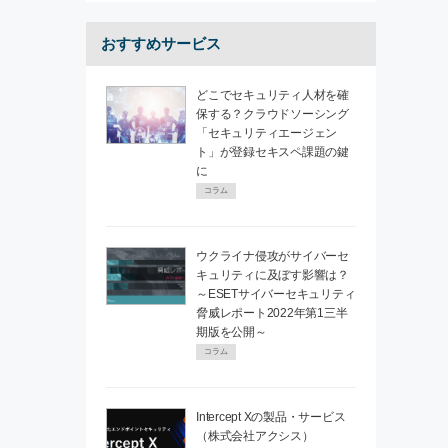
おすすめサービス
どこでセキュリティ人材を確
保する？クラウドソーシング
「セキュリティエージェン
ト」が登録セキスペ課題の鍵
に
コラム
ウクライナ侵攻がサイバーセ
キュリティに及ぼす影響は？
～ESETサイバーセキュリティ
脅威レポート2022年第1三半
期版を公開～
コラム
Intercept Xの製品・サービス
（株式会社アクシス）