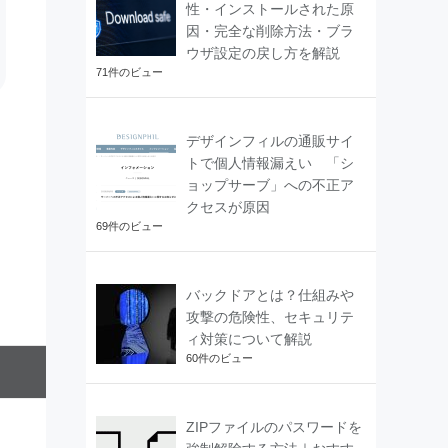
性・インストールされた原
因・完全な削除方法・ブラ
ウザ設定の戻し方を解説
71件のビュー
デザインフィルの通販サイ
トで個人情報漏えい 「シ
ョップサーブ」への不正ア
クセスが原因
69件のビュー
バックドアとは？仕組みや
攻撃の危険性、セキュリテ
ィ対策について解説
60件のビュー
ZIPファイルのパスワードを