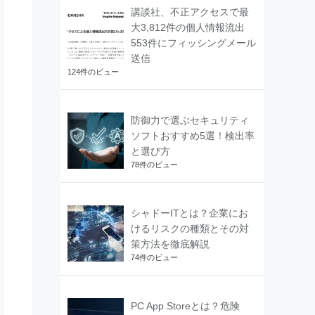
講談社、不正アクセスで最
大3,812件の個人情報流出
553件にフィッシングメール
送信
124件のビュー
防御力で選ぶセキュリティ
ソフトおすすめ5選！検出率
と選び方
78件のビュー
シャドーITとは？企業にお
けるリスクの種類とその対
策方法を徹底解説
74件のビュー
PC App Storeとは？危険