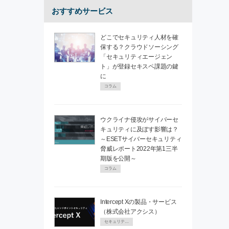
おすすめサービス
どこでセキュリティ人材を確
保する？クラウドソーシング
「セキュリティエージェン
ト」が登録セキスペ課題の鍵
に
コラム
ウクライナ侵攻がサイバーセ
キュリティに及ぼす影響は？
～ESETサイバーセキュリティ
脅威レポート2022年第1三半
期版を公開～
コラム
Intercept Xの製品・サービス
（株式会社アクシス）
セキュリティPR