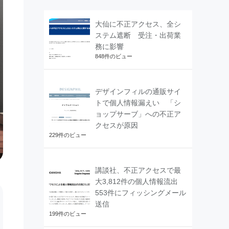
大仙に不正アクセス、全シ
ステム遮断 受注・出荷業
務に影響
848件のビュー
デザインフィルの通販サイ
トで個人情報漏えい 「シ
ョップサーブ」への不正ア
クセスが原因
229件のビュー
講談社、不正アクセスで最
大3,812件の個人情報流出
553件にフィッシングメール
送信
199件のビュー