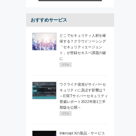
おすすめサービス
どこでセキュリティ人材を確
保する？クラウドソーシング
「セキュリティエージェン
ト」が登録セキスペ課題の鍵
に
コラム
ウクライナ侵攻がサイバーセ
キュリティに及ぼす影響は？
～ESETサイバーセキュリティ
脅威レポート2022年第1三半
期版を公開～
コラム
Intercept Xの製品・サービス