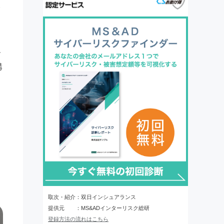
報
す
購
取次・紹介：双日インシュアランス
提供元 ：MS&ADインターリスク総研
登録方法の流れはこちら