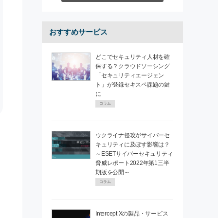
おすすめサービス
どこでセキュリティ人材を確
保する？クラウドソーシング
「セキュリティエージェン
ト」が登録セキスペ課題の鍵
に
コラム
ウクライナ侵攻がサイバーセ
キュリティに及ぼす影響は？
～ESETサイバーセキュリティ
脅威レポート2022年第1三半
期版を公開～
コラム
Intercept Xの製品・サービス