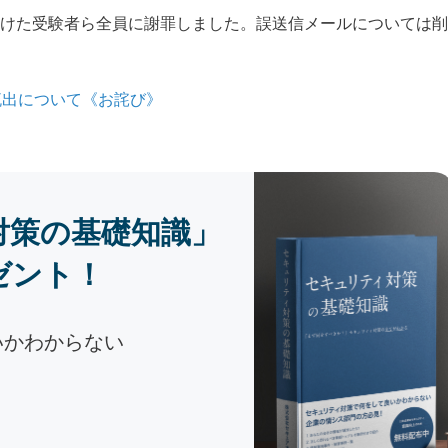
けた受験者ら全員に謝罪しました。誤送信メールについては削
流出について《お詫び》
対策の基礎知識」
ゼント！
いかわからない