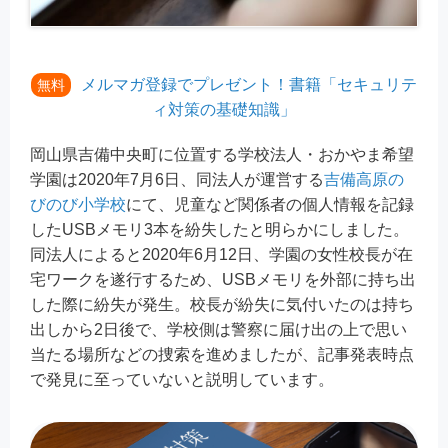
メルマガ登録でプレゼント！書籍「セキュリテ
無料
ィ対策の基礎知識」
岡山県吉備中央町に位置する学校法人・おかやま希望
学園は2020年7月6日、同法人が運営する
吉備高原の
びのび小学校
にて、児童など関係者の個人情報を記録
したUSBメモリ3本を紛失したと明らかにしました。
同法人によると2020年6月12日、学園の女性校長が在
宅ワークを遂行するため、USBメモリを外部に持ち出
した際に紛失が発生。校長が紛失に気付いたのは持ち
出しから2日後で、学校側は警察に届け出の上で思い
当たる場所などの捜索を進めましたが、記事発表時点
で発見に至っていないと説明しています。