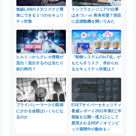
無線LANの３大リスクと簡
インフラエンジニアの仕事
単にできる２つのセキュリ
はきつい or 将来有望？現役
ティ対策
に志望動機を聞いてみた
ヒルトンからクレカ情報が
「制御システムのIoT化」が
流出！流出するのは当たり
もたらすリスク、求められ
前の時代？
るセキュリティ対策は？
プライバシーマークの取得
ESETサイバーセキュリティ
にかかる金額はいくらにな
脅威レポート2021年第2三半
るのか
期版を公開～侵入口として
悪用されるRDP／オリンピ
ック期間中の動向も～