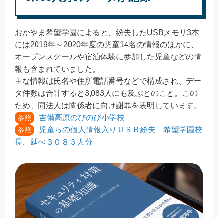
おかやま希望学園によると、紛失したUSBメモリ3本
には2019年～2020年度の児童14名の情報のほかに、
オープンスクールや宿泊体験に参加した児童などの情
報も含まれていました。
主な情報は氏名や住所電話番号などで構成され、デー
タ件数は合計すると3,083人にも及ぶとのこと。この
ため、同法人は関係者に向け謝罪を表明しています。
吉備高原のびのび小学校
参照
児童らの個人情報入りＵＳＢ紛失 希望学園校
参照
長、延べ３０８３人分