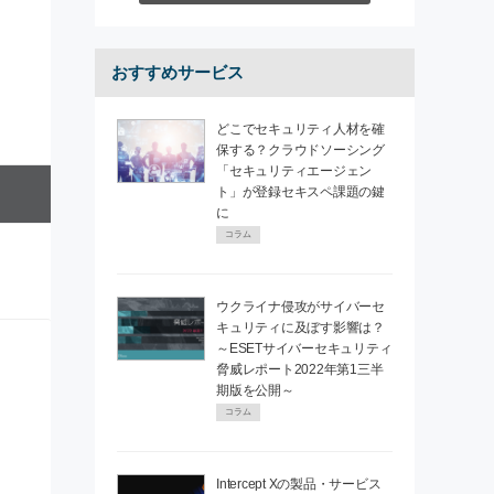
おすすめサービス
どこでセキュリティ人材を確
保する？クラウドソーシング
「セキュリティエージェン
ト」が登録セキスペ課題の鍵
に
コラム
ウクライナ侵攻がサイバーセ
キュリティに及ぼす影響は？
～ESETサイバーセキュリティ
脅威レポート2022年第1三半
期版を公開～
コラム
Intercept Xの製品・サービス