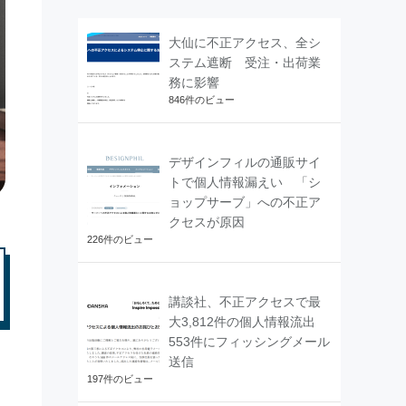
大仙に不正アクセス、全シ
ステム遮断 受注・出荷業
務に影響
846件のビュー
デザインフィルの通販サイ
トで個人情報漏えい 「シ
ョップサーブ」への不正ア
クセスが原因
226件のビュー
講談社、不正アクセスで最
大3,812件の個人情報流出
553件にフィッシングメール
送信
197件のビュー