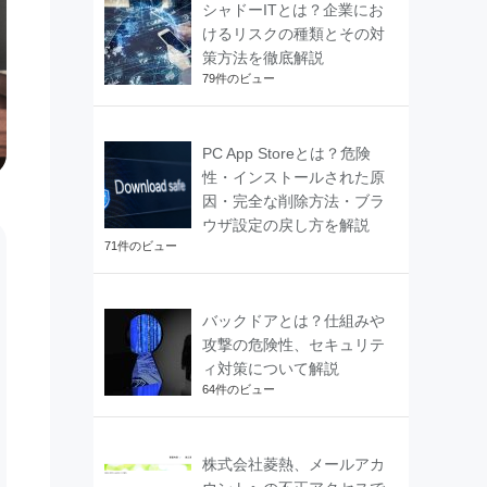
シャドーITとは？企業にお
けるリスクの種類とその対
策方法を徹底解説
79件のビュー
PC App Storeとは？危険
性・インストールされた原
因・完全な削除方法・ブラ
ウザ設定の戻し方を解説
71件のビュー
バックドアとは？仕組みや
攻撃の危険性、セキュリテ
ィ対策について解説
64件のビュー
株式会社菱熱、メールアカ