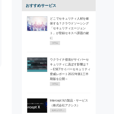
おすすめサービス
どこでセキュリティ人材を確
保する？クラウドソーシング
「セキュリティエージェン
ト」が登録セキスペ課題の鍵
に
コラム
ウクライナ侵攻がサイバーセ
キュリティに及ぼす影響は？
～ESETサイバーセキュリティ
脅威レポート2022年第1三半
期版を公開～
コラム
Intercept Xの製品・サービス
（株式会社アクシス）
セキュリティPR