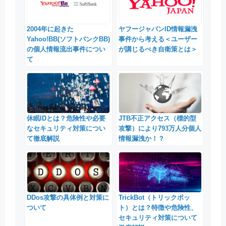
2004年に起きた
ヤフージャパンID情報漏洩
Yahoo!BB(ソフトバンクBB)
事件から考える＜ユーザー
の個人情報流出事件につい
が講じるべき自衛策とは＞
て
休眠IDとは？危険性や必要
JTB不正アクセス（標的型
なセキュリティ対策につい
攻撃）により793万人分個人
て徹底解説
情報漏洩か！？
DDos攻撃の具体例と対策に
TrickBot（トリックボッ
ついて
ト）とは？特徴や危険性、
セキュリティ対策について