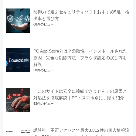
防御力で選ぶセキュリティソフトおすすめ5選！検
出率と選び方
68件のビュー
PC App Storeとは？危険性・インストールされた
原因・完全な削除方法・ブラウザ設定の戻し方を
解説
58件のビュー
「このサイトは安全に接続できません」の原因と
対処法を徹底解説｜PC・スマホ別に手順を紹介
53件のビュー
講談社、不正アクセスで最大3,812件の個人情報流