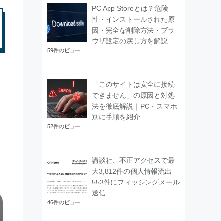
PC App Storeとは？危険
性・インストールされた原
因・完全な削除方法・ブラ
ウザ設定の戻し方を解説
59件のビュー
は
「このサイトは安全に接続
できません」の原因と対処
法を徹底解説｜PC・スマホ
別に手順を紹介
52件のビュー
講談社、不正アクセスで最
大3,812件の個人情報流出
553件にフィッシングメール
送信
46件のビュー