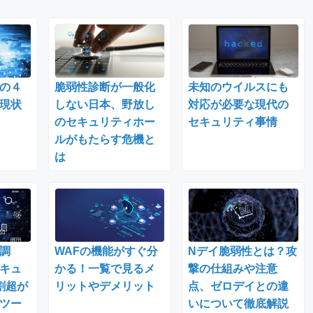
の４
脆弱性診断が一般化
未知のウイルスにも
現状
しない日本、野放し
対応が必要な現代の
のセキュリティホー
セキュリティ事情
ルがもたらす危機と
は
調
WAFの機能がすぐ分
Nデイ脆弱性とは？攻
キュ
かる！一覧で見るメ
撃の仕組みや注意
割超が
リットやデメリット
点、ゼロデイとの違
Iツー
いについて徹底解説