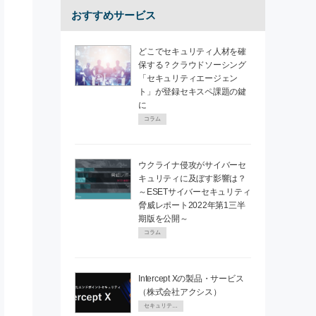
おすすめサービス
どこでセキュリティ人材を確
保する？クラウドソーシング
「セキュリティエージェン
ト」が登録セキスペ課題の鍵
に
コラム
ウクライナ侵攻がサイバーセ
キュリティに及ぼす影響は？
～ESETサイバーセキュリティ
脅威レポート2022年第1三半
期版を公開～
コラム
Intercept Xの製品・サービス
（株式会社アクシス）
セキュリティPR