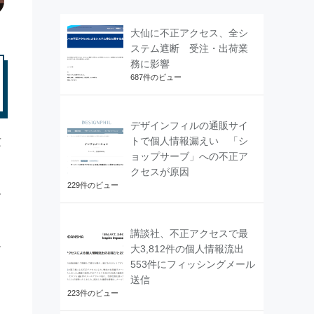
大仙に不正アクセス、全シ
ステム遮断 受注・出荷業
務に影響
687件のビュー
デザインフィルの通販サイ
トで個人情報漏えい 「シ
攻
ョップサーブ」への不正ア
クセスが原因
229件のビュー
ー
講談社、不正アクセスで最
シ
大3,812件の個人情報流出
553件にフィッシングメール
送信
223件のビュー