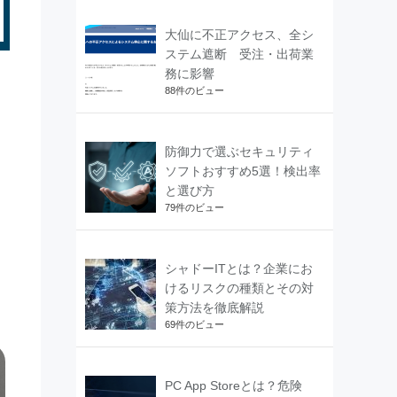
大仙に不正アクセス、全シ
ステム遮断 受注・出荷業
務に影響
き
88件のビュー
防御力で選ぶセキュリティ
ソフトおすすめ5選！検出率
と選び方
79件のビュー
シャドーITとは？企業にお
けるリスクの種類とその対
策方法を徹底解説
69件のビュー
PC App Storeとは？危険