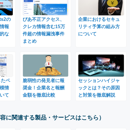
ts2の
ぴあ不正アクセス、
企業におけるセキュ
情報
クレカ情報含む15万
リティ予算の組み方
的な
件超の情報漏洩事件
について
まとめ
したベ
脆弱性の発見者に報
セッションハイジャ
模情
奨金！企業名と報酬
ックとは？その原因
いて
金額を徹底比較
と対策を徹底解説
容に関連する製品・サービスはこちら）