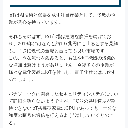
IoTはAI技術と双璧を成す注目産業として、多数の企
業が関心を持っています。
それもそのはず、IoT市場は急速な膨張を続けてお
り、2019年にはなんと約137兆円にも上るとする見解
も。まさに現代の金脈と言っても良い市場です。
このような流れを鑑みると、もはやIoT機器の爆発的
な増加は避けようがありません。今後多くの企業が
様々な電化製品にIoTを付与し、電子化社会は加速す
るでしょう。
パナソニックは開発したセキュリティシステムについ
て詳細を語らないようですが、PC並の処理速度が期
待できないIoT搭載型家電のCPUであっても、十分な
強度の暗号化通信を行えるよう設計しているとのこ
と。