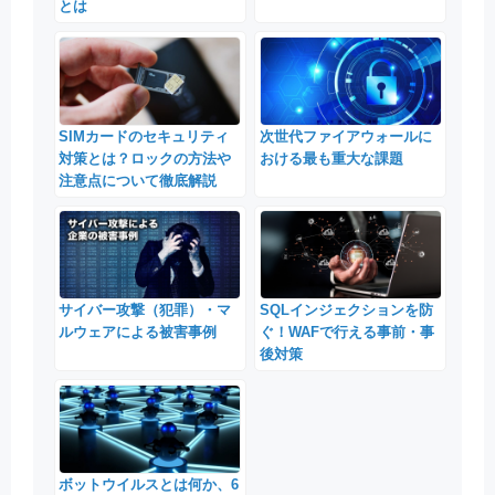
とは
SIMカードのセキュリティ
次世代ファイアウォールに
対策とは？ロックの方法や
おける最も重大な課題
注意点について徹底解説
サイバー攻撃（犯罪）・マ
SQLインジェクションを防
ルウェアによる被害事例
ぐ！WAFで行える事前・事
後対策
ボットウイルスとは何か、6