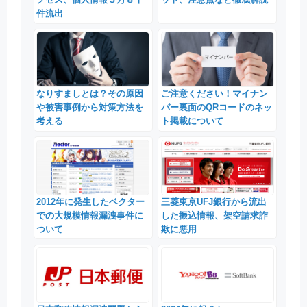
件流出
なりすましとは？その原因
ご注意ください！マイナン
や被害事例から対策方法を
バー裏面のQRコードのネッ
考える
ト掲載について
2012年に発生したベクター
三菱東京UFJ銀行から流出
での大規模情報漏洩事件に
した振込情報、架空請求詐
ついて
欺に悪用