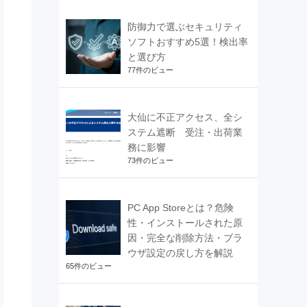
防御力で選ぶセキュリティ
ソフトおすすめ5選！検出率
と選び方
77件のビュー
大仙に不正アクセス、全シ
ステム遮断 受注・出荷業
務に影響
73件のビュー
PC App Storeとは？危険
性・インストールされた原
因・完全な削除方法・ブラ
ウザ設定の戻し方を解説
65件のビュー