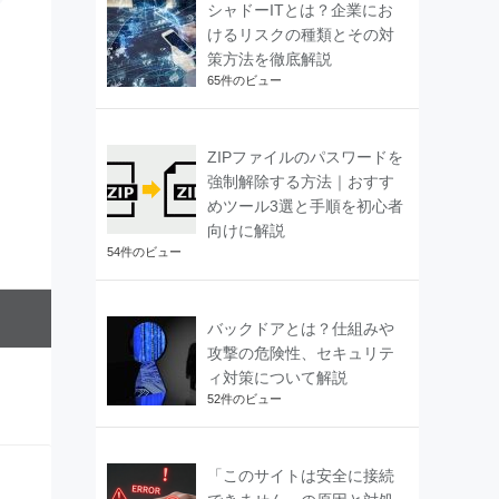
シャドーITとは？企業にお
けるリスクの種類とその対
策方法を徹底解説
65件のビュー
ZIPファイルのパスワードを
強制解除する方法｜おすす
めツール3選と手順を初心者
向けに解説
54件のビュー
バックドアとは？仕組みや
攻撃の危険性、セキュリテ
ィ対策について解説
52件のビュー
「このサイトは安全に接続