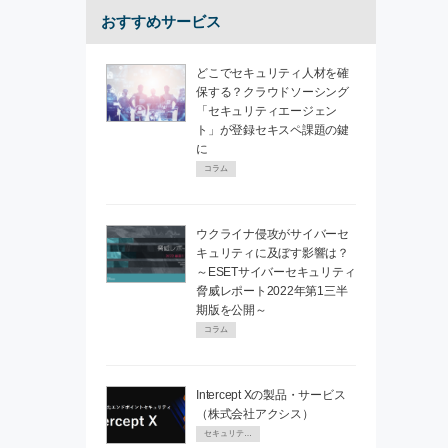
おすすめサービス
どこでセキュリティ人材を確
保する？クラウドソーシング
「セキュリティエージェン
ト」が登録セキスペ課題の鍵
に
コラム
ウクライナ侵攻がサイバーセ
キュリティに及ぼす影響は？
～ESETサイバーセキュリティ
脅威レポート2022年第1三半
期版を公開～
コラム
Intercept Xの製品・サービス
（株式会社アクシス）
セキュリティPR