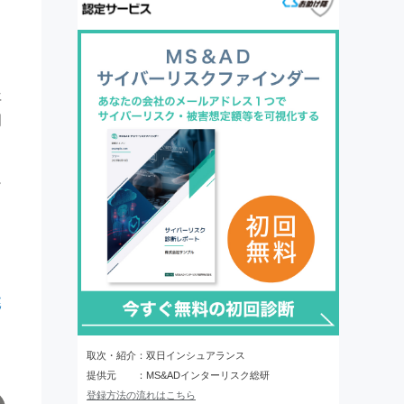
と
年
明
詫
取次・紹介：双日インシュアランス
提供元 ：MS&ADインターリスク総研
登録方法の流れはこちら