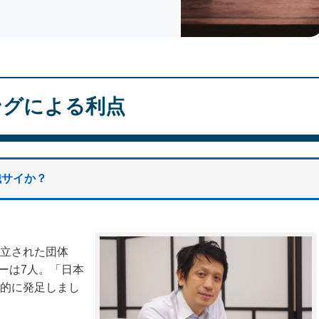
ングによる利点
織サイか？
立された団体
バーは7人。「日本
的に発足しまし