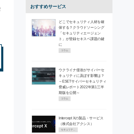
おすすめサービス
登
どこでセキュリティ人材を確
保する？クラウドソーシング
「セキュリティエージェン
ト」が登録セキスペ課題の鍵
に
コラム
ウクライナ侵攻がサイバーセ
キュリティに及ぼす影響は？
～ESETサイバーセキュリティ
脅威レポート2022年第1三半
期版を公開～
コラム
Intercept Xの製品・サービス
（株式会社アクシス）
セキュリティPR