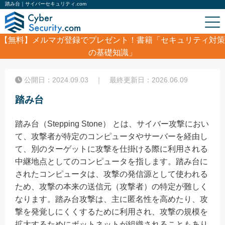
踏み台｜サイバーセキュリティ.com
【無料】
メルマガ登録でプレゼント！書籍「セキュリティ対策
の基礎知識」
ホーム
/
コラム
/
踏み台
公開日：2024.09.03 ｜ 最終更新日：2026.06.09
踏み台
踏み台（Stepping Stone） とは、サイバー攻撃におい
て、攻撃者が特定のコンピュータやサーバーを経由し
て、別のターゲットに攻撃を仕掛ける際に利用される
中継地点としてのコンピュータを指します。踏み台に
されたコンピュータは、攻撃の発信源として使われる
ため、攻撃の本来の送信元（攻撃者）の特定が難しく
なります。踏み台攻撃は、主に匿名性を高めたり、攻
撃を発覚しにくくするために利用され、攻撃の規模を
拡大するためにボットネットが組織されることもあり