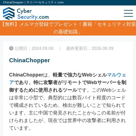
ChinaChopper｜サイバーセキュリティ.com
【無料】
メルマガ登録でプレゼント！書籍「セキュリティ対策
の基礎知識」
ホーム
/
コラム
/
ChinaChopper
公開日：2024.09.08 ｜ 最終更新日：2026.06.09
ChinaChopper
ChinaChopper
は、
軽量で強力なWebシェル
マルウェ
ア
であり、特に攻撃者がリモートでWebサーバーを制
御するために使用されるツール
です。このWebシェル
は非常に小型で、典型的には数百バイト程度のコード
で構成されているため、検出が難しいことで知られて
います。主に中国で発見されたことからこの名前が付
けられましたが、現在では世界中の攻撃者に利用され
ています。