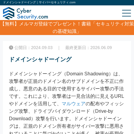
ドメインシャドーイング｜サイバーセキュリティ.com
【無料】
メルマガ登録でプレゼント！書籍「セキュリティ対策
の基礎知識」
ホーム
/
コラム
/
ドメインシャドーイング
公開日：2024.09.03 ｜ 最終更新日：2026.06.09
ドメインシャドーイング
ドメインシャドーイング（Domain Shadowing）は、
攻撃者が正規のドメイン名のサブドメインを不正に作
成し、悪意のある目的で使用するサイバー攻撃の手法
です。これにより、攻撃者は一見合法的に見えるURL
やドメインを活用して、
マルウェア
の配布やフィッシ
ング攻撃、ドライブバイダウンロード（Drive-by
Download）攻撃を行います。ドメインシャドーイン
グは、正規のドメイン所有者がサイバー攻撃に悪用さ
れていることに気づかないことが多く、被害が長期化