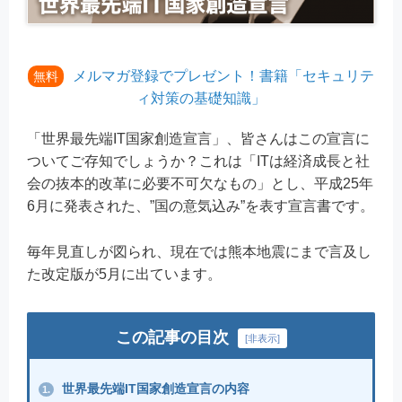
メルマガ登録でプレゼント！書籍「セキュリテ
無料
ィ対策の基礎知識」
「世界最先端IT国家創造宣言」、皆さんはこの宣言に
ついてご存知でしょうか？これは「ITは経済成長と社
会の抜本的改革に必要不可欠なもの」とし、平成25年
6月に発表された、”国の意気込み”を表す宣言書です。
毎年見直しが図られ、現在では熊本地震にまで言及し
た改定版が5月に出ています。
この記事の目次
[
非表示
]
世界最先端IT国家創造宣言の内容
1.