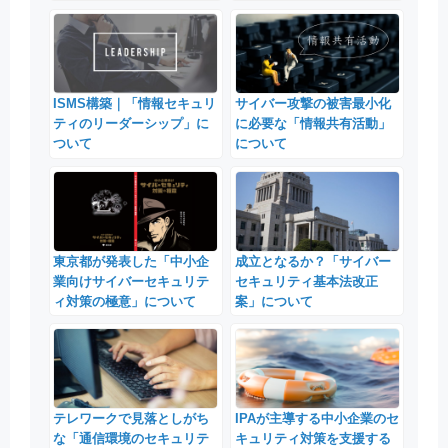
ISMS構築｜「情報セキュリ
サイバー攻撃の被害最小化
ティのリーダーシップ」に
に必要な「情報共有活動」
ついて
について
東京都が発表した「中小企
成立となるか？「サイバー
業向けサイバーセキュリテ
セキュリティ基本法改正
ィ対策の極意」について
案」について
テレワークで見落としがち
IPAが主導する中小企業のセ
な「通信環境のセキュリテ
キュリティ対策を支援する