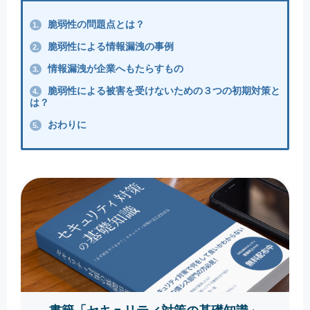
脆弱性の問題点とは？
1.
脆弱性による情報漏洩の事例
2.
情報漏洩が企業へもたらすもの
3.
脆弱性による被害を受けないための３つの初期対策と
4.
は？
おわりに
5.