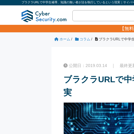
ブラクラURLで中学生補導、知識の無い者が法を執行しているという現実｜サイバー
【無料
ホーム
/
コラム
/
ブラクラURLで中学
公開日：2019.03.14 ｜ 最終更新日
ブラクラURLで
実