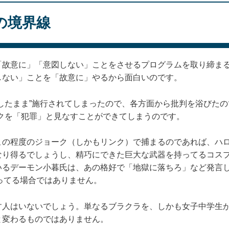
の境界線
「故意に」「意図しない」ことをさせるプログラムを取り締ま
しない」ことを「故意に」やるから面白いのです。
したまま”施行されてしまったので、各方面から批判を浴びたの
クを「犯罪」と見なすことができてしまうのです。
この程度のジョーク（しかもリンク）で捕まるのであれば、ハ
なり得るでしょうし、精巧にできた巨大な武器を持ってるコス
いるデーモン小暮氏は、あの格好で「地獄に落ちろ」など発言
ってる場合ではありません。
す人はいないでしょう。単なるブラクラを、しかも女子中学生
と変わるものではありません。