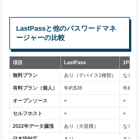
LastPassと他のパスワードマネ
ージャーの比較
項目
LastPass
1Pass
無料プラン
あり（デバイス1種類）
なし（
有料プラン（個人）
年約$36
年約$3
オープンソース
×
×
セルフホスト
×
×
2022年データ漏洩
あり（大規模）
なし
日本語対応
あり
あり