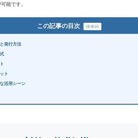
が可能です。
この記事の目次
[
非表示
]
と発行方法
式
ト
ット
な活用シーン