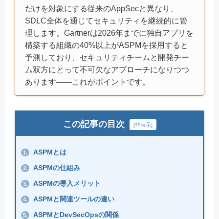
だけを対象にする従来のAppSecと異なり、
SDLC全体を通じてセキュリティを継続的に管
理します。Gartnerは2026年までに独自アプリを
構築する組織の40%以上がASPMを採用すると
予測しており、セキュリティチームと開発チー
ム双方にとって不可欠なアプローチになりつつ
あります——これがポイントです。
この記事の目次
[
非表示
]
ASPMとは
1.
ASPMの仕組み
2.
ASPMの導入メリット
3.
ASPMと関連ツールの違い
4.
ASPMとDevSecOpsの関係
5.