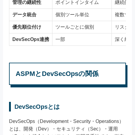
管理の継続性
ポイントインタイム
継続的
データ統合
個別ツール単位
複数ツー
優先順位付け
ツールごとに個別
リスクベ
DevSecOps連携
一部
深く統合
ASPMとDevSecOpsの関係
DevSecOpsとは
DevSecOps（Development・Security・Operations）
とは、開発（Dev）・セキュリティ（Sec）・運用