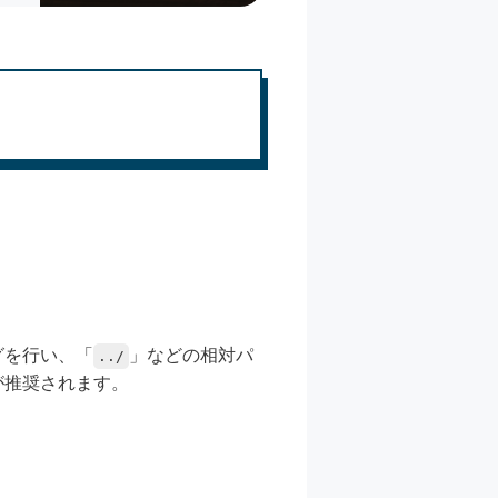
グを行い、「
」などの相対パ
../
が推奨されます。