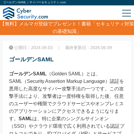
ゴールデンSAML｜サイバーセキュリティ.com
【無料】
メルマガ登録でプレゼント！書籍「セキュリティ対策
の基礎知識」
ホーム
/
コラム
/
ゴールデンSAML
公開日：2024.09.03 ｜ 最終更新日：2026.06.09
ゴールデンSAML
ゴールデンSAML
（Golden SAML）とは、
SAML（Security Assertion Markup Language）認証を
悪用した高度なサイバー攻撃手法の一つです。この攻
撃手法により、攻撃者は一度特権を取得した後、任意
のユーザーや権限でクラウドサービスやオンプレミス
のアプリケーションにアクセスできるようになりま
す。
SAML
は、特に企業のシングルサインオン
（SSO）やクラウド環境で広く利用されている認証プ
ロトコルであり、IDプロバイダ（IdP）とサービスプ