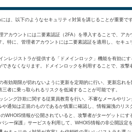
めには、以下のようなセキュリティ対策を講じることが重要で
理アカウントには二要素認証（2FA）を導入することで、アカ
す。特に、管理者アカウントには二要素認証を適用し、セキュ
インレジストラが提供する「ドメインロック」機能を有効にす
ができなくなります。ドメインロックを利用することで、攻撃
の有効期限が切れないように更新を定期的に行い、更新忘れを
第三者に乗っ取られるリスクを低減することが可能です。
ッシング詐欺に関する従業員教育を行い、不審なメールやリン
ルや通知は正規のものであるか慎重に確認し、情報漏洩のリス
のWHOIS情報が公開されていると、攻撃者がターゲットにす
イバシー保護」サービスを利用して、WHOIS情報の非公開設定
用
セキュリティ対策が充実した信頼性の高いレジストラを選ぶ