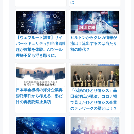
は
【ウェブルート調査】サイ
ヒルトンからクレカ情報が
バーセキュリティ担当者8割
流出！流出するのは当たり
超が攻撃を体験。AIツール
前の時代？
理解不足も浮き彫りに。
日本年金機構の海外企業再
「伝説のひとり情シス」黒
委託事件から考える、形だ
田光洋氏が講演。コロナ禍
けの再委託禁止条項
で見えたひとり情シス企業
のテレワークの壁とは！？