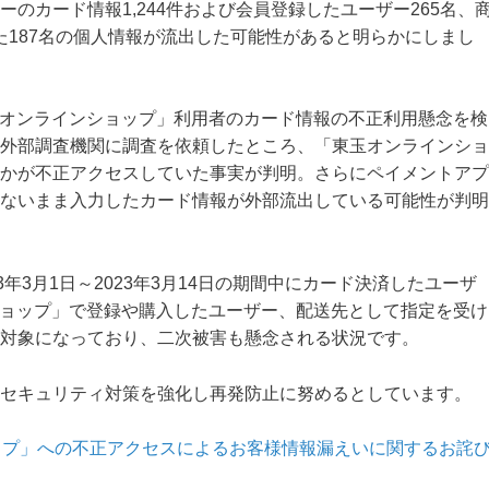
のカード情報1,244件および会員登録したユーザー265名、
った187名の個人情報が流出した可能性があると明らかにしまし
東玉オンラインショップ」利用者のカード情報の不正利用懸念を検
外部調査機関に調査を依頼したところ、「東玉オンラインショ
かが不正アクセスしていた事実が判明。さらにペイメントアプ
ないまま入力したカード情報が外部流出している可能性が判明
年3月1日～2023年3月14日の期間中にカード決済したユーザ
ンショップ」で登録や購入したユーザー、配送先として指定を受け
対象になっており、二次被害も懸念される状況です。
セキュリティ対策を強化し再発防止に努めるとしています。
ップ」への不正アクセスによるお客様情報漏えいに関するお詫