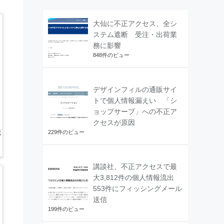
大仙に不正アクセス、全シ
ステム遮断 受注・出荷業
務に影響
848件のビュー
デザインフィルの通販サイ
トで個人情報漏えい 「シ
ョップサーブ」への不正ア
クセスが原因
認
229件のビュー
講談社、不正アクセスで最
大3,812件の個人情報流出
553件にフィッシングメール
送信
199件のビュー