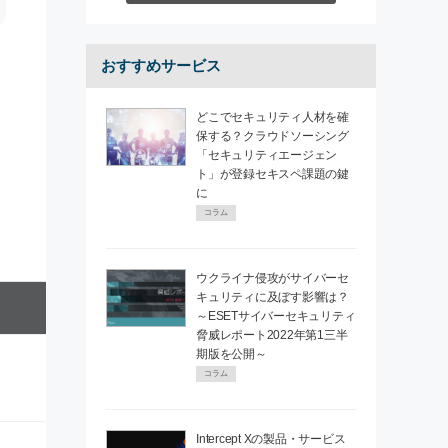
おすすめサービス
どこでセキュリティ人材を確
保する？クラウドソーシング
「セキュリティエージェン
ト」が登録セキスペ課題の鍵
に
コラム
ウクライナ侵攻がサイバーセ
キュリティに及ぼす影響は？
～ESETサイバーセキュリティ
脅威レポート2022年第1三半
期版を公開～
コラム
Intercept Xの製品・サービス