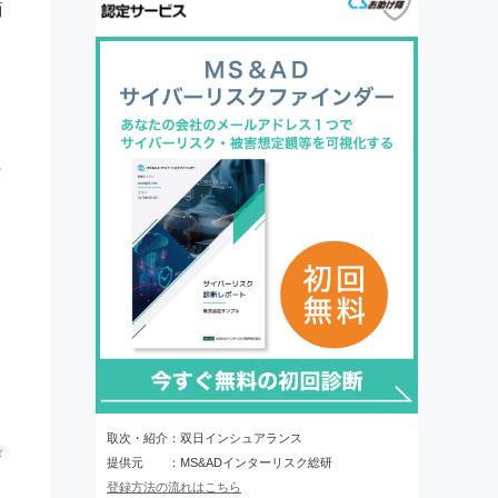
商
取次・紹介：双日インシュアランス
び
提供元 ：MS&ADインターリスク総研
登録方法の流れはこちら