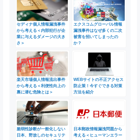
セディナ個人情報漏洩事件
エクスコムグローバル情報
から考える＜内部犯行が企
漏洩事件はなぜ多くの二次
業に与えるダメージの大き
被害を招いてしまったの
さ＞
か？
楽天市場個人情報流出事件
WEBサイトの不正アクセス
から考える＜利便性向上の
防止策！今すぐできる対策
裏に潜む危険とは＞
方法を紹介
脆弱性診断が一般化しない
日本郵政情報漏洩問題から
日本、野放しのセキュリテ
考える＜ヒューマンエラー