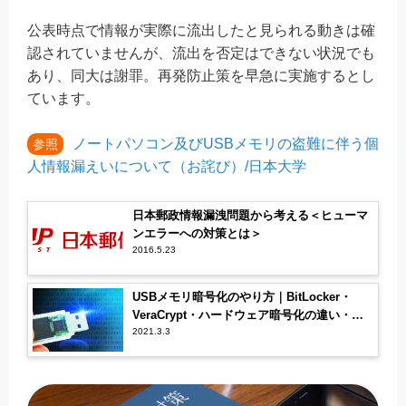
公表時点で情報が実際に流出したと見られる動きは確
認されていませんが、流出を否定はできない状況でも
あり、同大は謝罪。再発防止策を早急に実施するとし
ています。
ノートパソコン及びUSBメモリの盗難に伴う個
参照
人情報漏えいについて（お詫び）/日本大学
日本郵政情報漏洩問題から考える＜ヒューマ
ンエラーへの対策とは＞
2016.5.23
USBメモリ暗号化のやり方｜BitLocker・
VeraCrypt・ハードウェア暗号化の違い・設
定手順を徹底解説
2021.3.3