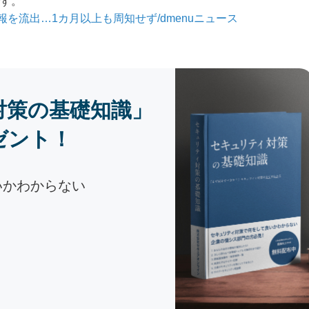
す。
を流出…1カ月以上も周知せず/dmenuニュース
対策の基礎知識」
ゼント！
いかわからない