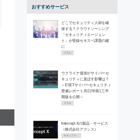
おすすめサービス
どこでセキュリティ人材を確
保する？クラウドソーシング
「セキュリティエージェン
ト」が登録セキスペ課題の鍵
に
コラム
ウクライナ侵攻がサイバーセ
キュリティに及ぼす影響は？
～ESETサイバーセキュリティ
脅威レポート2022年第1三半
期版を公開～
コラム
Intercept Xの製品・サービス
（株式会社アクシス）
セキュリティPR