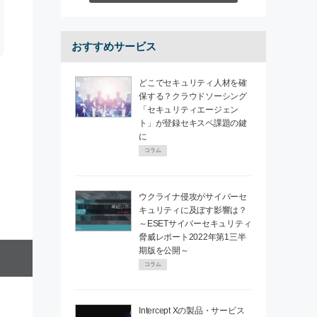
おすすめサービス
どこでセキュリティ人材を確
保する？クラウドソーシング
「セキュリティエージェン
ト」が登録セキスペ課題の鍵
に
コラム
ウクライナ侵攻がサイバーセ
キュリティに及ぼす影響は？
～ESETサイバーセキュリティ
脅威レポート2022年第1三半
期版を公開～
コラム
Intercept Xの製品・サービス