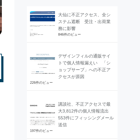
大仙に不正アクセス、全シ
ステム遮断 受注・出荷業
務に影響
846件のビュー
デザインフィルの通販サイ
トで個人情報漏えい 「シ
ョップサーブ」への不正ア
クセスが原因
226件のビュー
講談社、不正アクセスで最
大3,812件の個人情報流出
553件にフィッシングメール
送信
197件のビュー