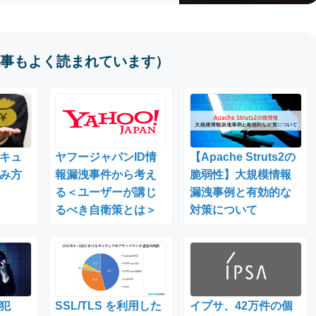
事もよく読まれています）
キュ
ヤフージャパンID情
【Apache Struts2の
み方
報漏洩事件から考え
脆弱性】大規模情報
る＜ユーザーが講じ
漏洩事例と有効的な
るべき自衛策とは＞
対策について
犯
SSL/TLS を利用した
イプサ、42万件の個