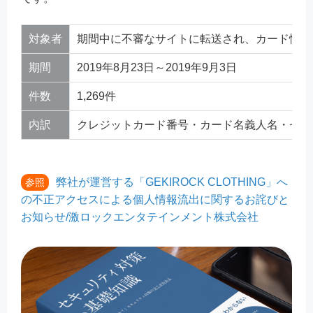
対象者
期間中に不審なサイトに転送され、カード情報
期間
2019年8月23日～2019年9月3日
件数
1,269件
内訳
クレジットカード番号・カード名義人名・セキ
弊社が運営する「GEKIROCK CLOTHING」へ
参照
の不正アクセスによる個人情報流出に関するお詫びと
お知らせ/激ロックエンタテインメント株式会社