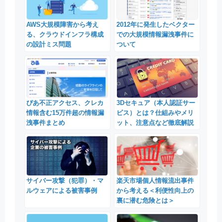
AWS大規模障害から考え
2012年に発生したベクター
る、クラウドインフラ構成
での大規模情報漏洩事件に
の設計ミス問題
ついて
ぴあ不正アクセス、クレカ
3Dセキュア（本人認証サー
情報含む15万件超の情報漏
ビス）とは？仕組みやメリ
洩事件まとめ
ット、注意点など徹底解説
サイバー攻撃（犯罪）・マ
楽天市場個人情報流出事件
ルウェアによる被害事例
から考える＜利便性向上の
裏に潜む危険とは＞