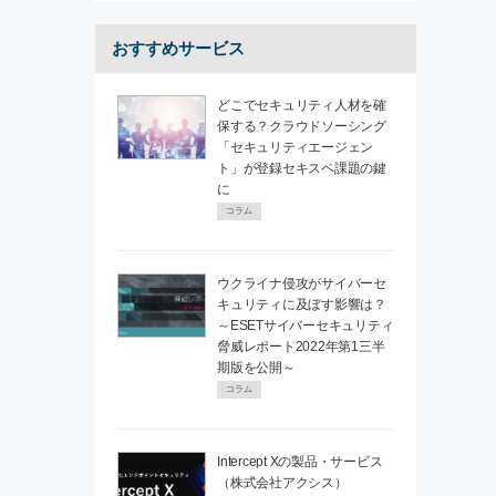
おすすめサービス
どこでセキュリティ人材を確
保する？クラウドソーシング
「セキュリティエージェン
ト」が登録セキスペ課題の鍵
に
コラム
ウクライナ侵攻がサイバーセ
キュリティに及ぼす影響は？
～ESETサイバーセキュリティ
脅威レポート2022年第1三半
期版を公開～
コラム
Intercept Xの製品・サービス
（株式会社アクシス）