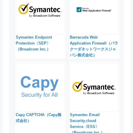
Symantec Endpoint
Barracuda Web
Protection〈SEP〉
Application Firewall（バラ
（Broadcom Inc.）
クーダネットワークスジャ
パン株式会社）
Capy CAPTCHA（Capy株
Symantec Email
式会社）
Security.cloud
Service〈ESS〉
（Broadcom Inc.）