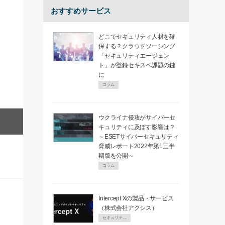
おすすめサービス
どこでセキュリティ人材を確
保する？クラウドソーシング
「セキュリティエージェン
ト」が登録セキスペ課題の鍵
に
コラム
ウクライナ侵攻がサイバーセ
キュリティに及ぼす影響は？
～ESETサイバーセキュリティ
脅威レポート2022年第1三半
期版を公開～
コラム
Intercept Xの製品・サービス
（株式会社アクシス）
セキュリティPR