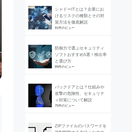
シャドーITとは？企業にお
けるリスクの種類とその対
策方法を徹底解説
91件のビュー
防御力で選ぶセキュリティ
ソフトおすすめ5選！検出率
と選び方
89件のビュー
バックドアとは？仕組みや
攻撃の危険性、セキュリテ
ィ対策について解説
75件のビュー
ZIPファイルのパスワードを