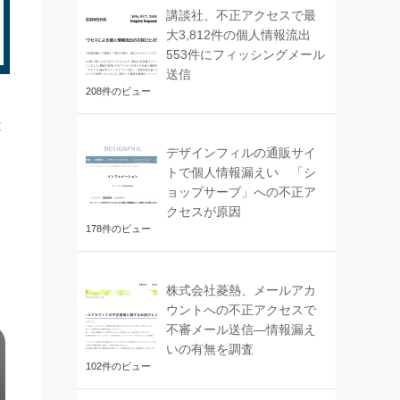
講談社、不正アクセスで最
大3,812件の個人情報流出
553件にフィッシングメール
送信
208件のビュー
は
デザインフィルの通販サイ
トで個人情報漏えい 「シ
ョップサーブ」への不正ア
クセスが原因
178件のビュー
株式会社菱熱、メールアカ
ウントへの不正アクセスで
不審メール送信―情報漏え
いの有無を調査
102件のビュー