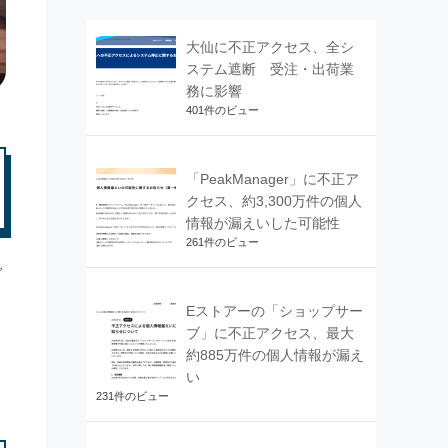
大仙に不正アクセス、全シ
ステム遮断 受注・出荷業
務に影響
401件のビュー
「PeakManager」に不正ア
クセス、約3,300万件の個人
情報が漏えいした可能性
261件のビュー
で
、
Eストアーの「ショップサー
ブ」に不正アクセス、最大
約885万件の個人情報が漏え
い
231件のビュー