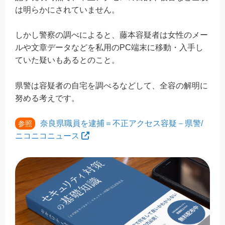
は明らかにされていません。
しかし警察の調べによると、藤本容疑者は女性のメー
ルや文章データなどを私用のPC端末に移動・入手し
ていた疑いもあるとのこと。
県警は容疑者の自宅を調べるなどして、全容の解明に
努める考えです。
奈良県職員を逮捕＝不正アクセス容疑－県警/
参照
ニコニコニュース