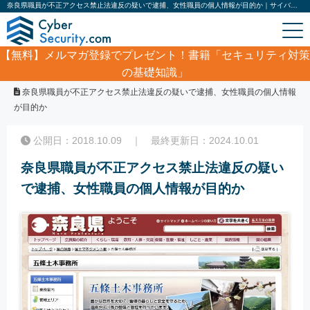
奈良県職員が不正アクセス禁止法違反の疑いで逮捕、女性職員の個人情報が目的か｜サイバーセキュリティ.com
【無料】
メルマガ登録でプレゼント！書籍「セキュリティ対策
の基礎知識」
ホーム
/
サイバーセキュリティ・情報漏洩ニュース
/
奈良県職員が不正アクセス禁止法違反の疑いで逮捕、女性職員の個人情報
が目的か
公開日：2018.10.09 ｜ 最終更新日：2024.10.01
奈良県職員が不正アクセス禁止法違反の疑い
で逮捕、女性職員の個人情報が目的か