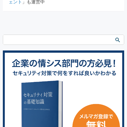
ェント
」も運営中