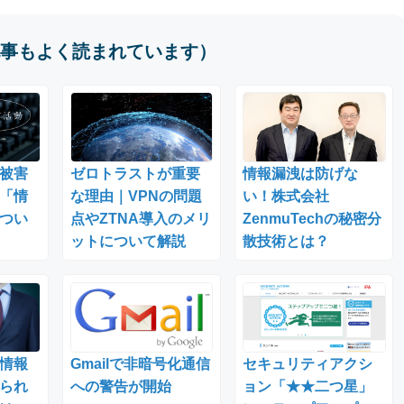
事もよく読まれています）
被害
ゼロトラストが重要
情報漏洩は防げな
「情
な理由｜VPNの問題
い！株式会社
つい
点やZTNA導入のメリ
ZenmuTechの秘密分
ットについて解説
散技術とは？
情報
Gmailで非暗号化通信
セキュリティアクシ
られ
への警告が開始
ョン「★★二つ星」