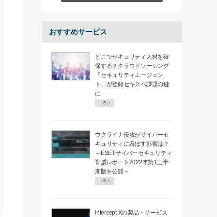
おすすめサービス
どこでセキュリティ人材を確
保する？クラウドソーシング
「セキュリティエージェン
ト」が登録セキスペ課題の鍵
に
コラム
ウクライナ侵攻がサイバーセ
キュリティに及ぼす影響は？
～ESETサイバーセキュリティ
脅威レポート2022年第1三半
期版を公開～
コラム
Intercept Xの製品・サービス