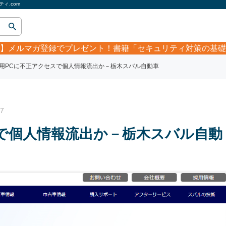
ィ.com
】
メルマガ登録でプレゼント！書籍「セキュリティ対策の基礎
用PCに不正アクセスで個人情報流出か－栃木スバル自動車
7
で個人情報流出か－栃木スバル自動