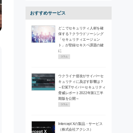
おすすめサービス
どこでセキュリティ人材を確
保する？クラウドソーシング
「セキュリティエージェン
ト」が登録セキスペ課題の鍵
に
コラム
ウクライナ侵攻がサイバーセ
キュリティに及ぼす影響は？
～ESETサイバーセキュリティ
脅威レポート2022年第1三半
期版を公開～
コラム
Intercept Xの製品・サービス
（株式会社アクシス）