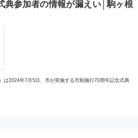
で式典参加者の情報が漏えい│駒ヶ根
は2024年7月5日、市が実施する市制施行70周年記念式典