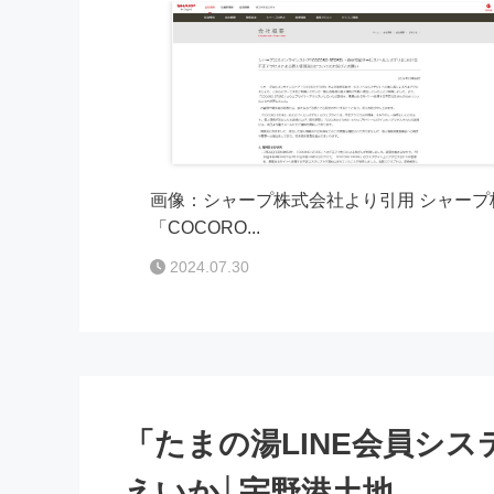
画像：シャープ株式会社より引用 シャープ株
「COCORO...
2024.07.30
「たまの湯LINE会員シ
えいか│宇野港土地