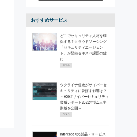
おすすめサービス
どこでセキュリティ人材を確
保する？クラウドソーシング
「セキュリティエージェン
ト」が登録セキスペ課題の鍵
に
コラム
ウクライナ侵攻がサイバーセ
キュリティに及ぼす影響は？
～ESETサイバーセキュリティ
脅威レポート2022年第1三半
期版を公開～
コラム
Intercept Xの製品・サービス