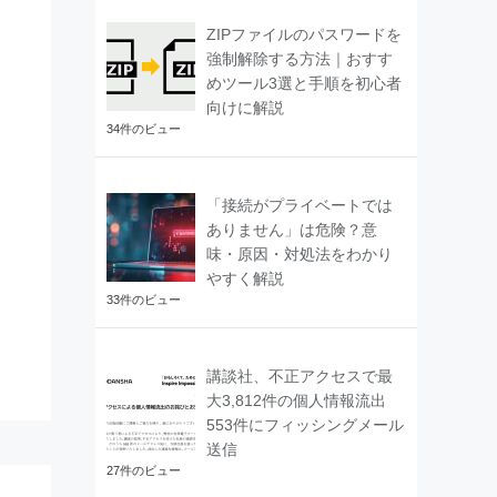
ZIPファイルのパスワードを
強制解除する方法｜おすす
めツール3選と手順を初心者
向けに解説
34件のビュー
「接続がプライベートでは
ありません」は危険？意
味・原因・対処法をわかり
やすく解説
33件のビュー
講談社、不正アクセスで最
大3,812件の個人情報流出
553件にフィッシングメール
送信
27件のビュー