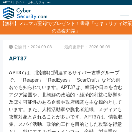
APT37｜サイバーセキュリティ.com
【無料】
メルマガ登録でプレゼント！書籍「セキュリティ対策
の基礎知識」
ホーム
/
コラム
/
APT37
公開日：2024.09.08 ｜ 最終更新日：2026.06.09
APT37
APT37
は、北朝鮮に関連するサイバー攻撃グループ
で、「Reaper」「RedEyes」「ScarCruft」などの別
名でも知られています。APT37は、韓国や日本を含む
アジア諸国や、北朝鮮の政治的・経済的利益に影響を
及ぼす可能性のある企業や政府機関を主な標的として
います。また、人権活動家や脱北者組織、メディアも
攻撃対象とされることが多いです。APT37は、情報収
集、スパイ活動、政治的工作を目的とした攻撃を得意
とし、特にエネルギー・インフラ、金融、製造業な