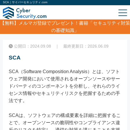
SCA｜サイバーセキュリティ.com
【無料】
メルマガ登録でプレゼント！書籍「セキュリティ対策
の基礎知識」
ホーム
/
コラム
/
SCA
公開日：2024.09.08 ｜ 最終更新日：2026.06.09
SCA
SCA（Software Composition Analysis）とは、ソフト
ウェア開発において使用されるオープンソースやサー
ドパーティのコンポーネントを分析し、それらのライ
センス情報やセキュリティリスクを把握するための手
法です。
SCAは、ソフトウェアの構成要素を詳細に把握するこ
とで、オープンソースの脆弱性やコンプライアンス違
反のリスクを特定し、適切な対策を講じることを支援