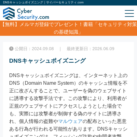
DNSキャッシュポイズニング｜サイバーセキュリティ.com
【無料】
メルマガ登録でプレゼント！書籍「セキュリティ対策
の基礎知識」
ホーム
/
コラム
/
DNSキャッシュポイズニング
公開日：2024.09.08 ｜ 最終更新日：2026.06.09
DNSキャッシュポイズニング
DNSキャッシュポイズニングは、インターネット上の
DNS（Domain Name System）のキャッシュ情報を不
正に改ざんすることで、ユーザーを偽のウェブサイト
に誘導する攻撃手法です。この攻撃により、利用者が
正規のウェブサイトにアクセスしようとした場合で
も、実際には攻撃者が制御する偽のサイトに誘導さ
れ、個人情報の盗難や
マルウェア
の配布といった悪意
ある行為が行われる可能性があります。DNSキャッシ
ュポイズニングは、フィッシング詐欺や中間者攻撃