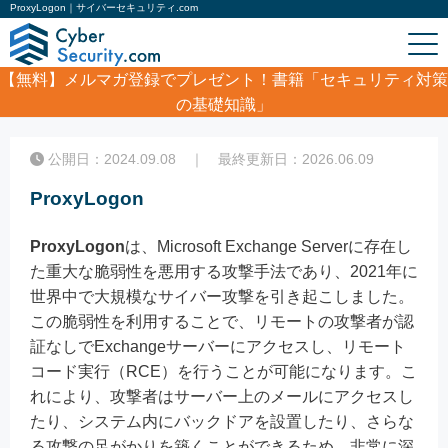
ProxyLogon｜サイバーセキュリティ.com
【無料】
メルマガ登録でプレゼント！書籍「セキュリティ対策
の基礎知識」
ホーム
/
コラム
/
ProxyLogon
公開日：2024.09.08 ｜ 最終更新日：2026.06.09
ProxyLogon
ProxyLogon
は、Microsoft Exchange Serverに存在し
た重大な脆弱性を悪用する攻撃手法であり、2021年に
世界中で大規模なサイバー攻撃を引き起こしました。
この脆弱性を利用することで、リモートの攻撃者が認
証なしでExchangeサーバーにアクセスし、リモート
コード実行（RCE）を行うことが可能になります。こ
れにより、攻撃者はサーバー上のメールにアクセスし
たり、システム内にバックドアを設置したり、さらな
る攻撃の足がかりを築くことができるため、非常に深