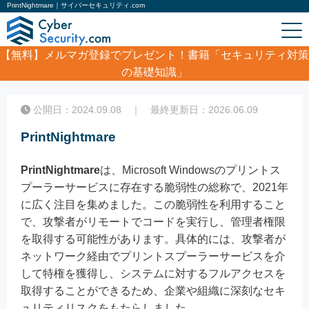
PrintNightmare｜サイバーセキュリティ.com
【無料】
メルマガ登録でプレゼント！書籍「セキュリティ対策
の基礎知識」
ホーム
/
コラム
/
PrintNightmare
公開日：2024.09.08 ｜ 最終更新日：2026.06.09
PrintNightmare
PrintNightmare
は、Microsoft Windowsのプリントス
プーラーサービスに存在する脆弱性の総称で、2021年
に広く注目を集めました。この脆弱性を利用すること
で、攻撃者がリモートでコードを実行し、管理者権限
を取得する可能性があります。具体的には、攻撃者が
ネットワーク経由でプリントスプーラーサービスを介
して特権を獲得し、システムに対するフルアクセスを
取得することができるため、企業や組織に深刻なセキ
ュリティリスクをもたらしました。